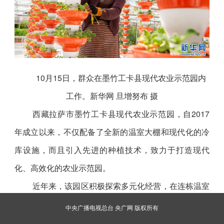
10月15日，群众在墨竹工卡县现代农业示范园内
工作。新华网 旦增努布 摄
西藏拉萨市墨竹工卡县现代农业示范园，自2017
年成立以来，不仅配备了全新的温室大棚和现代化的冷
库设施，而且引入先进的种植技术，致力于打造现代
化、高效化的农业示范园。
近年来，该园区积极探索多元化经营，在连栋温室
内打造鱼菜共生、太空南瓜等多个特色展示区，实现从
中央广播电视总台 央广网 版权所有
单一生产向“农业+科普+休闲”的复合型功能转变。同