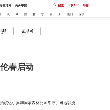
好台湾网
商务中国
搜索
下载APP
邮箱
黔
滇
藏
陕
甘
宁
青
新
厦门
深圳
鄂伦春启动
春自治旗达尔滨湖国家森林公园举行。当地以漫