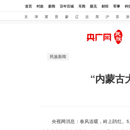
首页
时政
新闻
百年百城
耳闻
眼见
财经
军事
科
京
津
冀
晋
蒙
辽
吉
黑
沪
苏
浙
民族新闻
“内蒙古
央视网消息：春风送暖，岭上鹃红。5