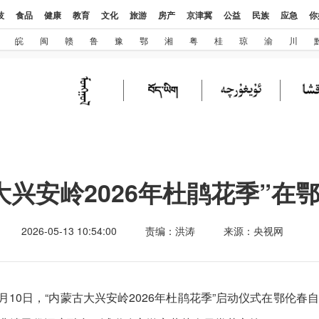
技
食品
健康
教育
文化
旅游
房产
京津冀
公益
民族
应急
你
皖
闽
赣
鲁
豫
鄂
湘
粤
桂
琼
渝
川
大兴安岭2026年杜鹃花季”在
2026-05-13 10:54:00
责编：洪涛
来源：央视网
月10日，“内蒙古大兴安岭2026年杜鹃花季”启动仪式在鄂伦