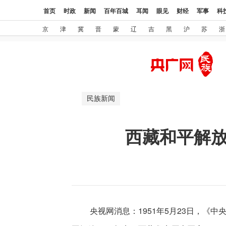
首页
时政
新闻
百年百城
耳闻
眼见
财经
军事
科
京
津
冀
晋
蒙
辽
吉
黑
沪
苏
浙
民族新闻
西藏和平解放7
央视网消息：1951年5月23日，