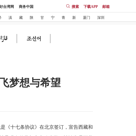
好台湾网
商务中国
搜索
下载APP
邮箱
黔
滇
藏
陕
甘
宁
青
新
厦门
深圳
”放飞梦想与希望
也就是《十七条协议》在北京签订，宣告西藏和