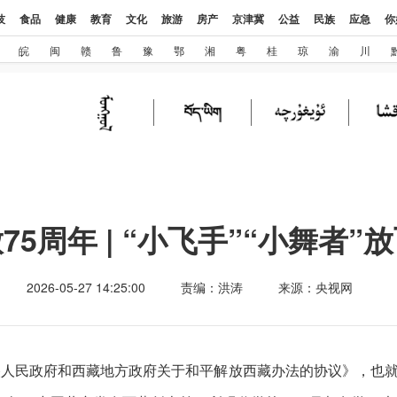
技
食品
健康
教育
文化
旅游
房产
京津冀
公益
民族
应急
你
皖
闽
赣
鲁
豫
鄂
湘
粤
桂
琼
渝
川
5周年 | “小飞手”“小舞者
2026-05-27 14:25:00
责编：洪涛
来源：央视网
《中央人民政府和西藏地方政府关于和平解放西藏办法的协议》，