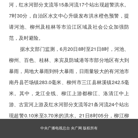
河，红水河部分支流等15条河流17个站出现超警洪水。
7时30分，自治区水文中心升级发布洪水橙色预警，提
请河池、柳州及桂林等市沿江区域及社会公众加强防
范，及时避险。
据水文部门监测，6月20日8时至21日8时，河池、
柳州、百色、桂林、来宾及防城港等市部分地区有大到
暴雨，局地大暴雨到特大暴雨，日雨量较大的有河池市
南丹县芒场镇283.0毫米、柳州市三江县林溪镇242.5毫
米。其中，龙江全线、柳江上游都柳江、洛清江中上
游、古宜河上游及红水河部分支流等21条河流24个站出
现超警0.10米至3.70米的洪水。21日8时05分，柳江柳
州水文站水位涨至82.50米（警戒水位82.50米），根据
中央广播电视总台 央广网 版权所有
《广西壮族自治区主要江河洪水编号规定》，此次洪水